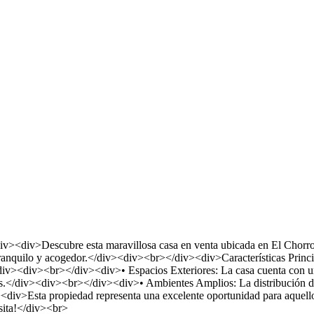
><div>Descubre esta maravillosa casa en venta ubicada en El Chorro!
e tranquilo y acogedor.</div><div><br></div><div>Características Pri
div><div><br></div><div>• Espacios Exteriores: La casa cuenta con un á
os.</div><div><br></div><div>• Ambientes Amplios: La distribución de
div>Esta propiedad representa una excelente oportunidad para aquell
sita!</div><br>