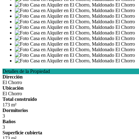
Detalles de la Propiedad
Dirección
El Chorro
Ubicación
El Chorro
Total construido
173 m²
Dormitorios
3
Baños
3
Superficie cubierta
173 m²