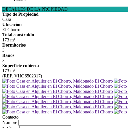
DETALLES DE LA PROPIEDAD
Tipo de Propiedad
Casa
Ubicación
El Chorro
Total construido
173 m²
Dormitorios
3
Baños
3
Superficie cubierta
173 m²
(REF. VHO6502317)
Contacto
Nombre