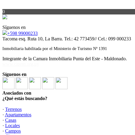
0
Síguenos en
+598 99000233
Tacoma esq. Ruta 10, La Barra. Tel.: 42 773459// Cel.: 099 000233
Inmobiliaria habilitada por el Ministerio de Turismo Nº 1391
Integrante de la Camara Inmobiliaria Punta del Este - Maldonado.
www.cipem.org.uy
Síguenos en
Asociados con
¿Qué estás buscando?
·
Terrenos
·
Apartamentos
·
Casas
·
Locales
·
Campos