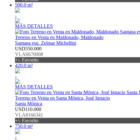
500.0 m²
-
MÁS DETALLES
Terreno en Venta en Maldonado, Maldonado
Santana esq. Zelmar Michellini
USD550.000
VLA6670008
+/- Favorito
420.0 m²
-
MÁS DETALLES
Terreno en Venta en Santa Mónica, José Ignacio
Santa Mónica
USD110.000
VLA8166341
+/- Favorito
750.0 m²
-