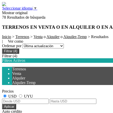
Seleccionar idioma
▼
Mostrar original
78 Resultados de búsqueda
TERRENOS EN VENTA O EN ALQUILER O EN 
Inicio
>
Terrenos
>
Venta
o
Alquiler
o
Alquiler-Temp
> Resultados
| Ver como
Ordenar por
Filtrar
(4)
Filtrar
(4)
Filtros Activos
Terrenos
Venta
Alquiler
Alquiler-Temp
Precios
USD
UYU
Aplicar
Apto crédito