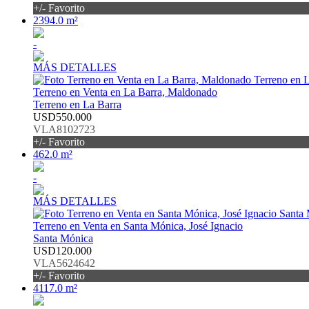
+/- Favorito
2394.0 m²
-
MÁS DETALLES
Terreno en Venta en La Barra, Maldonado
Terreno en La Barra
USD550.000
VLA8102723
+/- Favorito
462.0 m²
-
MÁS DETALLES
Terreno en Venta en Santa Mónica, José Ignacio
Santa Mónica
USD120.000
VLA5624642
+/- Favorito
4117.0 m²