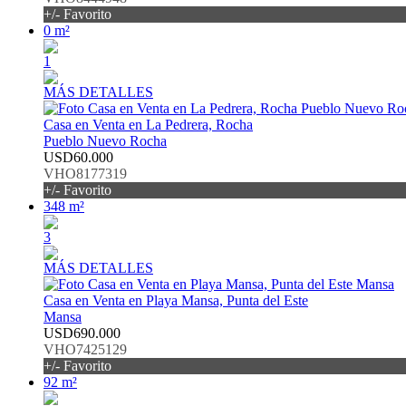
+/- Favorito
0 m²
1
MÁS DETALLES
Casa en Venta en La Pedrera, Rocha
Pueblo Nuevo Rocha
USD60.000
VHO8177319
+/- Favorito
348 m²
3
MÁS DETALLES
Casa en Venta en Playa Mansa, Punta del Este
Mansa
USD690.000
VHO7425129
+/- Favorito
92 m²