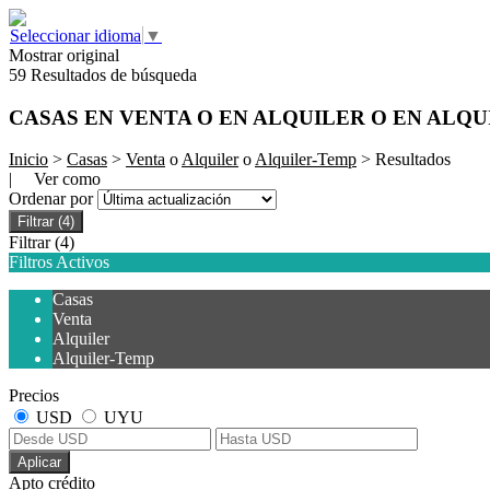
Seleccionar idioma
▼
Mostrar original
59 Resultados de búsqueda
CASAS EN VENTA O EN ALQUILER O EN ALQ
Inicio
>
Casas
>
Venta
o
Alquiler
o
Alquiler-Temp
> Resultados
| Ver como
Ordenar por
Filtrar
(4)
Filtrar
(4)
Filtros Activos
Casas
Venta
Alquiler
Alquiler-Temp
Precios
USD
UYU
Aplicar
Apto crédito