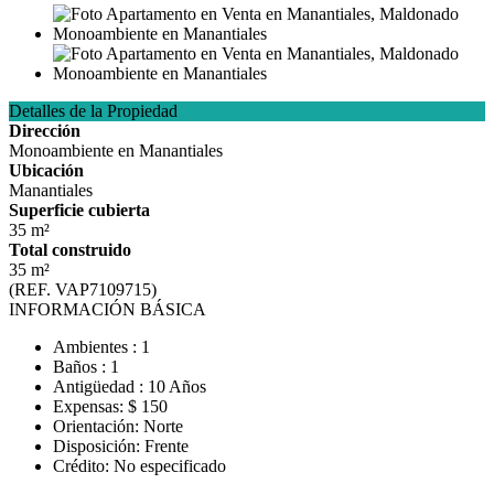
Detalles de la Propiedad
Dirección
Monoambiente en Manantiales
Ubicación
Manantiales
Superficie cubierta
35 m²
Total construido
35 m²
(REF. VAP7109715)
INFORMACIÓN BÁSICA
Ambientes : 1
Baños : 1
Antigüedad : 10 Años
Expensas: $ 150
Orientación: Norte
Disposición: Frente
Crédito: No especificado