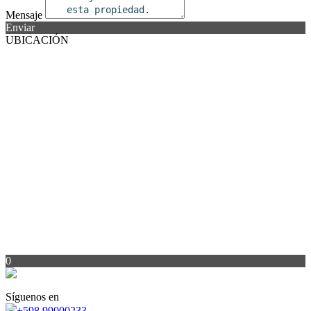
Mensaje
Enviar
UBICACIÓN
0
Síguenos en
+598 99000233