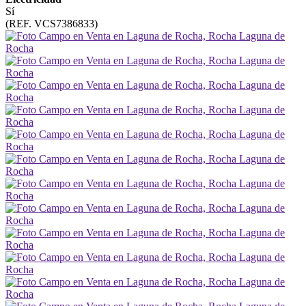
Sí
(REF. VCS7386833)