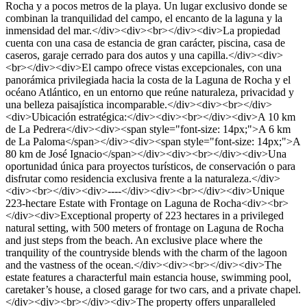
Rocha y a pocos metros de la playa. Un lugar exclusivo donde se
combinan la tranquilidad del campo, el encanto de la laguna y la
inmensidad del mar.</div><div><br></div><div>La propiedad
cuenta con una casa de estancia de gran carácter, piscina, casa de
caseros, garaje cerrado para dos autos y una capilla.</div><div>
<br></div><div>El campo ofrece vistas excepcionales, con una
panorámica privilegiada hacia la costa de la Laguna de Rocha y el
océano Atlántico, en un entorno que reúne naturaleza, privacidad y
una belleza paisajística incomparable.</div><div><br></div>
<div>Ubicación estratégica:</div><div><br></div><div>A 10 km
de La Pedrera</div><div><span style="font-size: 14px;">A 6 km
de La Paloma</span></div><div><span style="font-size: 14px;">A
80 km de José Ignacio</span></div><div><br></div><div>Una
oportunidad única para proyectos turísticos, de conservación o para
disfrutar como residencia exclusiva frente a la naturaleza.</div>
<div><br></div><div>----</div><div><br></div><div>Unique
223-hectare Estate with Frontage on Laguna de Rocha<div><br>
</div><div>Exceptional property of 223 hectares in a privileged
natural setting, with 500 meters of frontage on Laguna de Rocha
and just steps from the beach. An exclusive place where the
tranquility of the countryside blends with the charm of the lagoon
and the vastness of the ocean.</div><div><br></div><div>The
estate features a characterful main estancia house, swimming pool,
caretaker’s house, a closed garage for two cars, and a private chapel.
</div><div><br></div><div>The property offers unparalleled