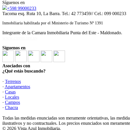
Síguenos en
+598 99000233
Tacoma esq. Ruta 10, La Barra. Tel.: 42 773459// Cel.: 099 000233
Inmobiliaria habilitada por el Ministerio de Turismo Nº 1391
Integrante de la Camara Inmobiliaria Punta del Este - Maldonado.
www.cipem.org.uy
Síguenos en
Asociados con
¿Qué estás buscando?
·
Terrenos
·
Apartamentos
·
Casas
·
Locales
·
Campos
·
Chacra
Todas las medidas enunciadas son meramente orientativas, las medidas
ilustrativos y no contractuales. Los precios enunciados son meramente 
© 2026 Vista Azul Inmobiliaria.