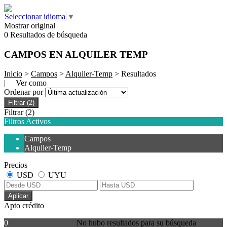
Seleccionar idioma
▼
Mostrar original
0 Resultados de búsqueda
CAMPOS EN ALQUILER TEMP
Inicio
>
Campos
>
Alquiler-Temp
> Resultados
| Ver como
Ordenar por
Filtrar
(2)
Filtrar
(2)
Filtros Activos
Campos
Alquiler-Temp
Precios
USD
UYU
Aplicar
Apto crédito
0
No hubo resultados para su búsqueda