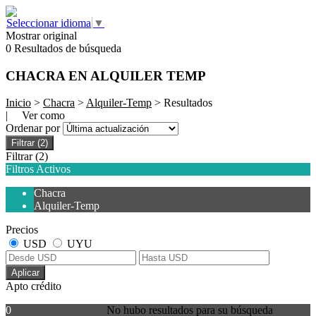
Seleccionar idioma
▼
Mostrar original
0 Resultados de búsqueda
CHACRA EN ALQUILER TEMP
Inicio
>
Chacra
>
Alquiler-Temp
> Resultados
| Ver como
Ordenar por
Filtrar
(2)
Filtrar
(2)
Filtros Activos
Chacra
Alquiler-Temp
Precios
USD
UYU
Aplicar
Apto crédito
0
No hubo resultados para su búsqueda