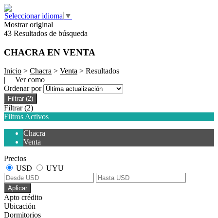
Seleccionar idioma
▼
Mostrar original
43 Resultados de búsqueda
CHACRA EN VENTA
Inicio
>
Chacra
>
Venta
> Resultados
| Ver como
Ordenar por
Filtrar
(2)
Filtrar
(2)
Filtros Activos
Chacra
Venta
Precios
USD
UYU
Aplicar
Apto crédito
Ubicación
Dormitorios