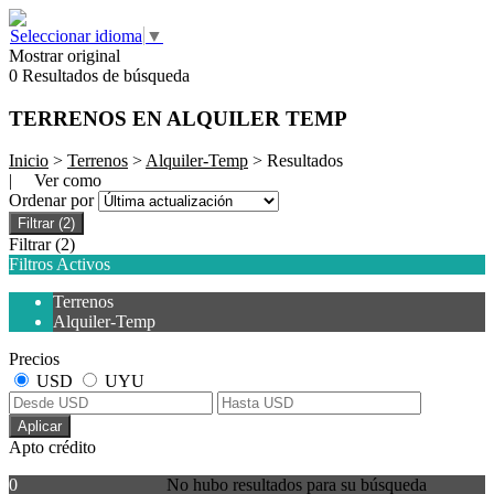
Seleccionar idioma
▼
Mostrar original
0 Resultados de búsqueda
TERRENOS EN ALQUILER TEMP
Inicio
>
Terrenos
>
Alquiler-Temp
> Resultados
| Ver como
Ordenar por
Filtrar
(2)
Filtrar
(2)
Filtros Activos
Terrenos
Alquiler-Temp
Precios
USD
UYU
Aplicar
Apto crédito
0
No hubo resultados para su búsqueda